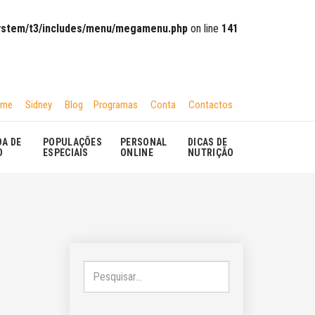
system/t3/includes/menu/megamenu.php
on line
141
ome
Sidney
Blog
Programas
Conta
Contactos
DA DE
POPULAÇÕES
PERSONAL
DICAS DE
O
ESPECIAIS
ONLINE
NUTRIÇÃO
Pesquisar...