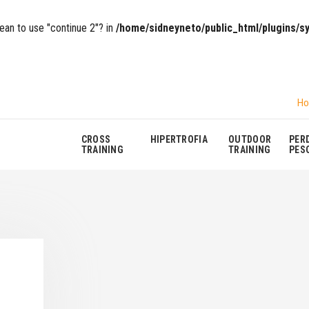
mean to use "continue 2"? in
/home/sidneyneto/public_html/plugins/
H
CROSS
HIPERTROFIA
OUTDOOR
PER
TRAINING
TRAINING
PES